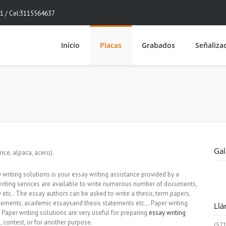
1 / Cel:3115564637
Inicio
Placas
Grabados
Señaliza
Gal
ce, alpaca, acero).
writing solutions is your essay writing assistance provided by a
writing services are available to write numerous number of documents,
y etc.. The essay authors can be asked to write a thesis, term papers,
tements, academic essaysand thesis statements etc.,. Paper writing
Ll
. Paper writing solutions are very useful for preparing
essay writing
 contest, or for another purpose.
(57