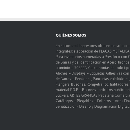
QUIÉNES SOMOS
En Fotometal Impresores ofrecemos solucio
integrales: elaboración de PLACAS METÁLICA
Para inventarios numeradas a Presión o con 
de Barras y de identificación en Acero, bronce
aluminio – SCREEN Calcamonias de todo tip
Afiches – Displays – Etiquetas Adhesivas co
de Barras – Pendones, Pancartas, exhibidores,
Flangers, Buzones, Rompetrafico, habladores,
material P.O.P. – Botones - artículos publicitar
Stickers. ARTES GRÁFICAS Papelería Comercia
Catálogos – Plegables – Folletos – Artes Fin
Señalización - Diseño y Diagramación Digital.