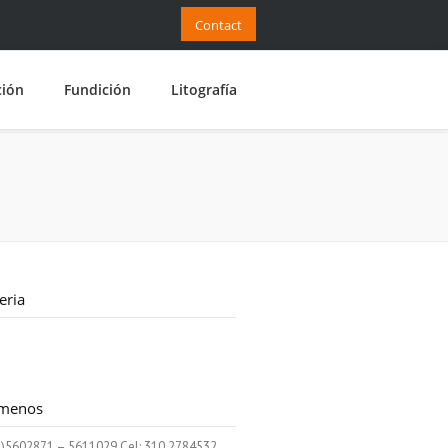
Contact
ción
Fundición
Litografía
eria
ámenos
1)5602871 – 5611029 Cel: 310 2784532