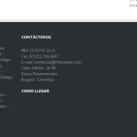
Ema
CONTÁCTENOS
nes
PBX: (571)745 26 21
S –
Cel: (57)311 556 4637
Código
E-mail: comercial@fotometal.com
 y
Calle 24A No. 26-38
o –
Barrio Panamericano
n Código
Bogotá - Colombia
COMO LLEGAR
ios –
l –
ales –